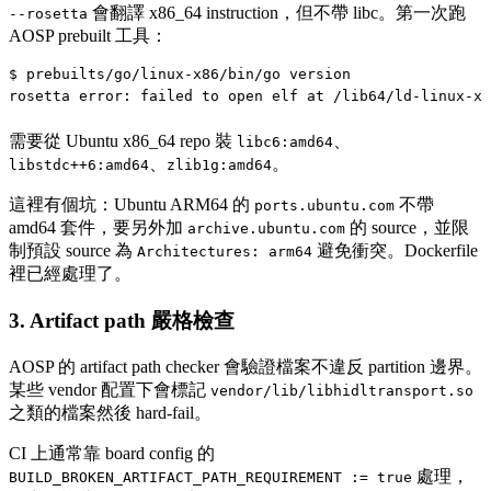
會翻譯 x86_64 instruction，但不帶 libc。第一次跑
--rosetta
AOSP prebuilt 工具：
$ prebuilts/go/linux-x86/bin/go version
rosetta error: failed to open elf at /lib64/ld-linux-x8
需要從 Ubuntu x86_64 repo 裝
、
libc6:amd64
、
。
libstdc++6:amd64
zlib1g:amd64
這裡有個坑：Ubuntu ARM64 的
不帶
ports.ubuntu.com
amd64 套件，要另外加
的 source，並限
archive.ubuntu.com
制預設 source 為
避免衝突。Dockerfile
Architectures: arm64
裡已經處理了。
3. Artifact path 嚴格檢查
AOSP 的 artifact path checker 會驗證檔案不違反 partition 邊界。
某些 vendor 配置下會標記
vendor/lib/libhidltransport.so
之類的檔案然後 hard-fail。
CI 上通常靠 board config 的
處理，
BUILD_BROKEN_ARTIFACT_PATH_REQUIREMENT := true