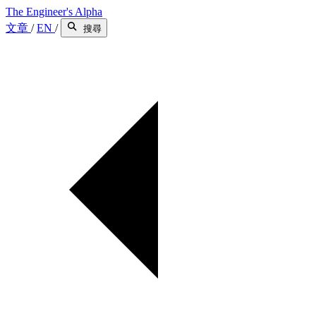
The Engineer's Alpha
文章
/
EN
/
搜尋