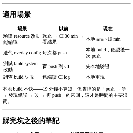
適用場景
場景
以前
現在
驗證 resource 改動
Push → CI 30 min →
本地
~19 min
mmm
看結果
能編譯
本地 build，確認後一
迭代 overlay config
每次都 push
次 push
測試 build system
盲 push 到 CI
先本地驗證
改動
調查 build 失敗
遠端讀 CI log
本地重現
本地 build 不快——19 分鐘不算短。但省掉的是「push → 等
→ 發現錯誤 → 改 → 再 push」的來回，這才是時間的主要浪
費。
踩完坑之後的筆記