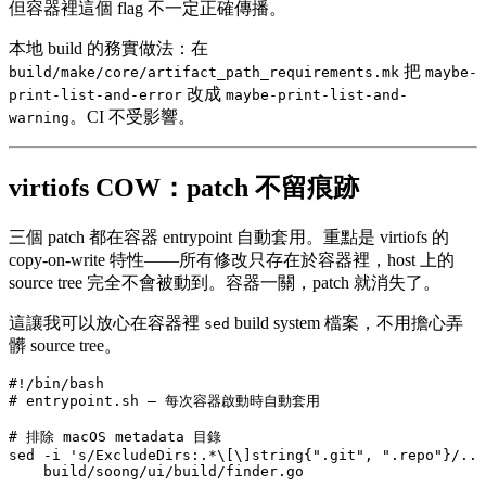
但容器裡這個 flag 不一定正確傳播。
本地 build 的務實做法：在
把
build/make/core/artifact_path_requirements.mk
maybe-
改成
print-list-and-error
maybe-print-list-and-
。CI 不受影響。
warning
virtiofs COW：patch 不留痕跡
三個 patch 都在容器 entrypoint 自動套用。重點是 virtiofs 的
copy-on-write 特性——所有修改只存在於容器裡，host 上的
source tree 完全不會被動到。容器一關，patch 就消失了。
這讓我可以放心在容器裡
build system 檔案，不用擔心弄
sed
髒 source tree。
#!/bin/bash
# entrypoint.sh — 每次容器啟動時自動套用
# 排除 macOS metadata 目錄
sed
 -i
 's/ExcludeDirs:.*\[\]string{".git", ".repo"}/...
    build/soong/ui/build/finder.go