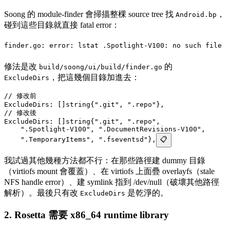
Soong 的 module-finder 會掃描整棵 source tree 找
，
Android.bp
碰到這些目錄就直接 fatal error：
finder.go: error: lstat .Spotlight-V100: no such file o
修法是改
的
build/soong/ui/build/finder.go
，把這幾個目錄加進去：
ExcludeDirs
// 修改前
ExcludeDirs: []
string
{
".git"
, 
".repo"
},
// 修改後
ExcludeDirs: []
string
{
".git"
, 
".repo"
,
    ".Spotlight-V100"
, 
".DocumentRevisions-V100"
,
    ".TemporaryItems"
, 
".fseventsd"
},
📋
我試過其他幾種方法都不行：在那些路徑建 dummy 目錄
（virtiofs mount 會覆蓋）、在 virtiofs 上面疊 overlayfs（stale
NFS handle error）、建 symlink 指到 /dev/null（破壞其他路徑
解析）。最後只有改
是乾淨的。
ExcludeDirs
2. Rosetta 需要 x86_64 runtime library