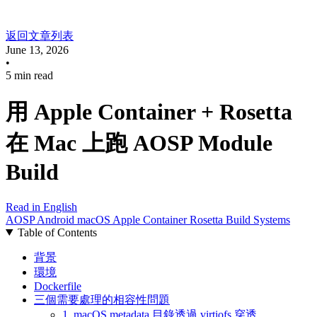
返回文章列表
June 13, 2026
•
5 min read
用 Apple Container + Rosetta
在 Mac 上跑 AOSP Module
Build
Read in English
AOSP
Android
macOS
Apple Container
Rosetta
Build Systems
Table of Contents
背景
環境
Dockerfile
三個需要處理的相容性問題
1. macOS metadata 目錄透過 virtiofs 穿透