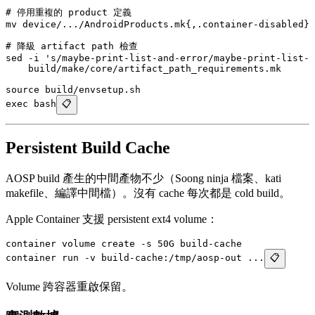
# 停用重複的 product 定義
mv
 device/.../AndroidProducts.mk{,.container-disabled}
# 降級 artifact path 檢查
sed
 -i
 's/maybe-print-list-and-error/maybe-print-list-a
    build/make/core/artifact_path_requirements.mk
source
 build/envsetup.sh
exec
 bash
📋
Persistent Build Cache
AOSP build 產生的中間產物不少（Soong ninja 檔案、kati
makefile、編譯中間檔）。沒有 cache 每次都是 cold build。
Apple Container 支援 persistent ext4 volume：
container
 volume
 create
 -s
 50G
 build-cache
container
 run
 -v
 build-cache:/tmp/aosp-out
 ...
📋
Volume 跨容器重啟保留。