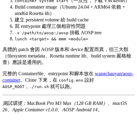
（一次性，下載 VM kernel）
container system start
Build container image（Ubuntu 24.04 + ARM64 依賴 +
amd64 Rosetta lib）
建立 persistent volume 給 build cache
寫 entrypoint 處理三個相容性問題
掛載 AOSP tree
-v /path/to/aosp:/aosp
lunch <target> && mmm <module>
具體的 patch 會因 AOSP 版本和 device 配置而異，但三大類
（filesystem metadata、Rosetta runtime lib、build system 嚴格檢
查）應該是通用的。
完整的 Containerfile、entrypoint 和腳本放在
wangchauyan/aosp-
container
。Clone 下來，在
設好
config.env
，
就可以跑。
AOSP_ROOT
./run.sh
測試環境：MacBook Pro M3 Max（128 GB RAM）、macOS
26、Apple Container v1.0.0、AOSP Android 14。