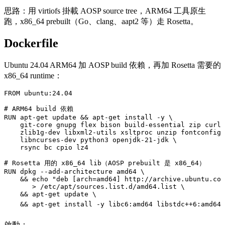
思路：用 virtiofs 掛載 AOSP source tree，ARM64 工具原生
跑，x86_64 prebuilt（Go、clang、aapt2 等）走 Rosetta。
Dockerfile
Ubuntu 24.04 ARM64 加 AOSP build 依賴，再加 Rosetta 需要的
x86_64 runtime：
FROM
 ubuntu:24.04
# ARM64 build 依賴
RUN
 apt-get update && apt-get install -y \
    git-core gnupg flex bison build-essential zip curl 
    zlib1g-dev libxml2-utils xsltproc unzip fontconfig 
    libncurses-dev python3 openjdk-21-jdk \
    rsync bc cpio lz4
# Rosetta 用的 x86_64 lib（AOSP prebuilt 是 x86_64）
RUN
 dpkg --add-architecture amd64 \
    && echo 
"deb [arch=amd64] http://archive.ubuntu.com
       > /etc/apt/sources.list.d/amd64.list \
    && apt-get update \
    && apt-get install -y libc6:amd64 libstdc++6:amd64 
啟動：