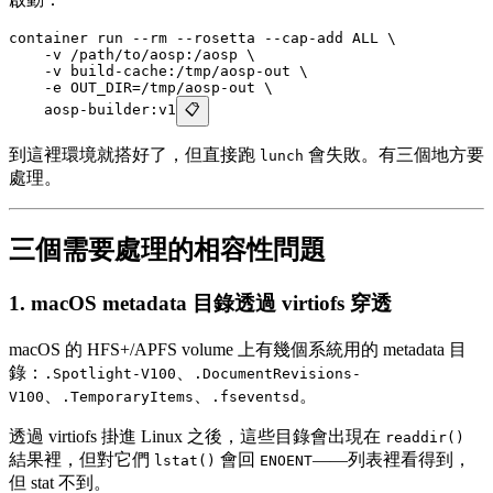
container
 run
 --rm
 --rosetta
 --cap-add
 ALL
 \
    -v
 /path/to/aosp:/aosp
 \
    -v
 build-cache:/tmp/aosp-out
 \
    -e
 OUT_DIR=/tmp/aosp-out
 \
    aosp-builder:v1
📋
到這裡環境就搭好了，但直接跑
會失敗。有三個地方要
lunch
處理。
三個需要處理的相容性問題
1. macOS metadata 目錄透過 virtiofs 穿透
macOS 的 HFS+/APFS volume 上有幾個系統用的 metadata 目
錄：
、
.Spotlight-V100
.DocumentRevisions-
、
、
。
V100
.TemporaryItems
.fseventsd
透過 virtiofs 掛進 Linux 之後，這些目錄會出現在
readdir()
結果裡，但對它們
會回
——列表裡看得到，
lstat()
ENOENT
但 stat 不到。